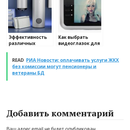
Эффективность
Как выбрать
различных
видеоглазок для
химических
входной двери
веществ при
READ
РИА Новости: оплачивать услуги ЖКХ
очистке и
без комиссии могут пенсионеры и
промывке котлов
ветераны БД
Добавить комментарий
Ваш адрес email не будет опубликован.