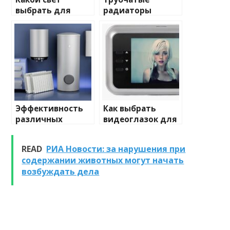
выбрать для
радиаторы
домашнего
отопления: виды
освещения
и характеристики
Эффективность
Как выбрать
различных
видеоглазок для
химических
входной двери
веществ при
READ
РИА Новости: за нарушения при
очистке и
содержании животных могут начать
промывке котлов
возбуждать дела