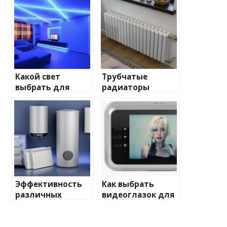
Какой свет
Трубчатые
выбрать для
радиаторы
домашнего
отопления: виды
освещения
и характеристики
Эффективность
Как выбрать
различных
видеоглазок для
химических
входной двери
веществ при
очистке и