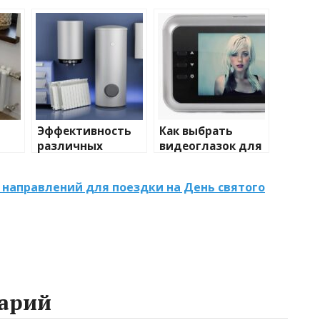
Эффективность
Как выбрать
различных
видеоглазок для
иды
химических
входной двери
тики
веществ при
 направлений для поездки на День святого
очистке и
промывке котлов
арий