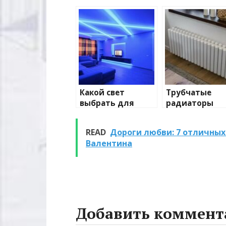
Какой свет
Трубчатые
выбрать для
радиаторы
домашнего
отопления: в
освещения
и характерис
READ
Дороги любви: 7 отличных
Валентина
Добавить коммент