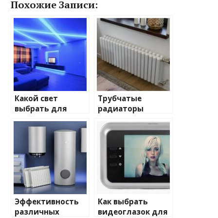
Похожие Записи:
Какой свет
Трубчатые
выбрать для
радиаторы
домашнего
отопления: виды
освещения
и характеристики
Эффективность
Как выбрать
различных
видеоглазок для