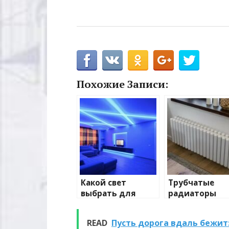
Похожие Записи:
Какой свет
Трубчатые
выбрать для
радиаторы
домашнего
отопления: в
освещения
и характерис
READ
Пусть дорога вдаль бежит: