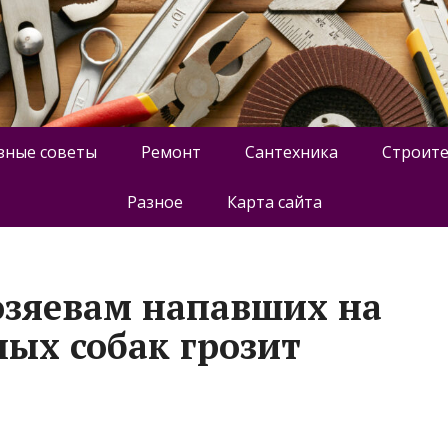
зные советы
Ремонт
Сантехника
Строите
Разное
Карта сайта
озяевам напавших на
ных собак грозит