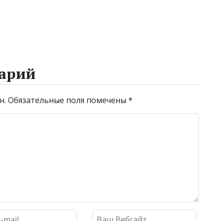
промывке котлов
арий
н.
Обязательные поля помечены
*