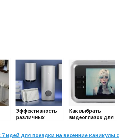
Эффективность
Как выбрать
различных
видеоглазок для
иды
химических
входной двери
тики
веществ при
 7 идей для поездки на весенние каникулы с
очистке и