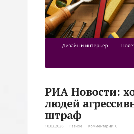
Дизайн и интерьер
Поле
РИА Новости: х
людей агрессив
штраф
10.03.2026
Разное
Комментарии: 0