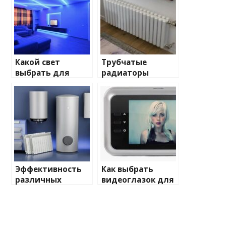
Какой свет
Трубчатые
выбрать для
радиаторы
домашнего
отопления: виды
освещения
и характеристики
Эффективность
Как выбрать
различных
видеоглазок для
химических
входной двери
веществ при
очистке и
промывке котлов