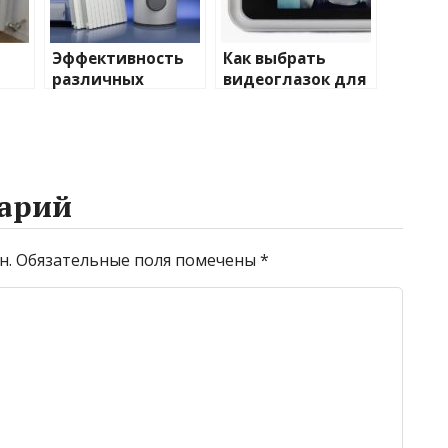
Эффективность
Как выбрать
различных
видеоглазок для
иды
химических
входной двери
тики
веществ при
очистке и
промывке котлов
арий
н.
Обязательные поля помечены
*