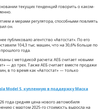
основании текущих тенденций говорить о каком-
менно.
итием и мерами регулятора, способными повлиять
вил он.
ее публиковало агентство «Автостат». По его
ставили 104,3 тыс. машин, что на 30,6% больше по
прошлого года.
язаны с методикой расчета: АЕБ считает новыми
ат» — до трех. Также АЕБ считает вместе продажи
ин, в то время как «Автостат» — только
sla Model S, купленную в поддержку Маска
026 года средняя цена нового автомобиля
внению с мартом 2025-го стоимость выросла на