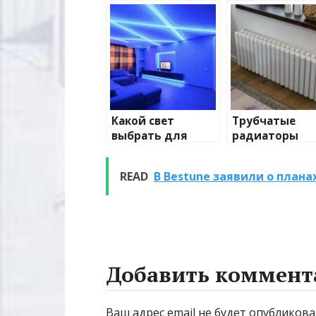
Какой свет
Трубчатые
выбрать для
радиаторы
домашнего
отопления: в
освещения
и характерис
READ
В Bestune заявили о план
Добавить коммент
Ваш адрес email не будет опубликова