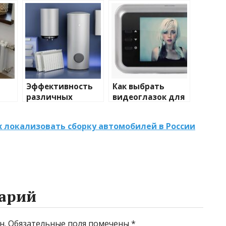
Эффективность
Как выбрать
различных
видеоглазок для
иды
химических
входной двери
тики
веществ при
ах локализовать сборку автомобилей в России
очистке и
промывке котлов
арий
н.
Обязательные поля помечены
*