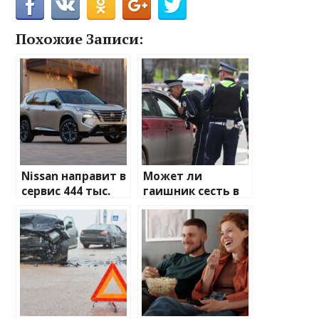
Похожие Записи:
Nissan направит в
Может ли
сервис 444 тыс.
гаишник сесть в
машин. Модели и
салон машины.
неисправность
Ответ экс-
полицейского