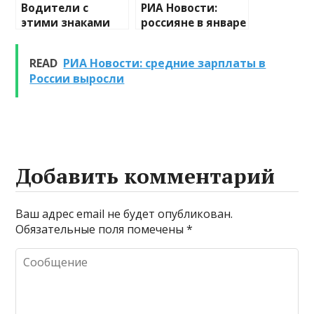
Водители с
РИА Новости:
этими знаками
россияне в январе
зодиака чаще
будут отдыхать
всего попадают в
16 дней
READ
РИА Новости: средние зарплаты в
ДТП. Рейтинг
России выросли
Добавить комментарий
Ваш адрес email не будет опубликован.
Обязательные поля помечены
*