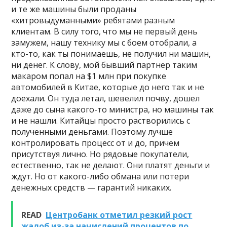
и те же машины были проданы
«хитровыдуманными» ребятами разным
клиентам. В силу того, что мы не первый день
замужем, нашу технику мы с боем отобрали, а
кто-то, как ты понимаешь, не получил ни машин,
ни денег. К слову, мой бывший партнер таким
макаром попал на $1 млн при покупке
автомобилей в Китае, которые до него так и не
доехали. Он туда летал, шевелил почву, дошел
даже до сына какого-то министра, но машины так
и не нашли. Китайцы просто растворились с
полученными деньгами. Поэтому лучше
контролировать процесс от и до, причем
присутствуя лично. Но рядовые покупатели,
естественно, так не делают. Они платят деньги и
ждут. Но от какого-либо обмана или потери
денежных средств — гарантий никаких.
READ
Центробанк отметил резкий рост
жалоб из-за начислений процентов по