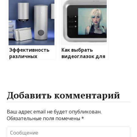
освещения
и характеристики
Эффективность
Как выбрать
различных
видеоглазок для
химических
входной двери
веществ при
очистке и
промывке котлов
Добавить комментарий
Ваш адрес email не будет опубликован.
Обязательные поля помечены
*