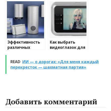
домашнего
отопления: виды
освещения
и характеристики
Эффективность
Как выбрать
различных
видеоглазок для
химических
входной двери
веществ при
READ
ИИ — о дорогах: «Для меня каждый
очистке и
перекресток — шахматная партия»
промывке котлов
Добавить комментарий