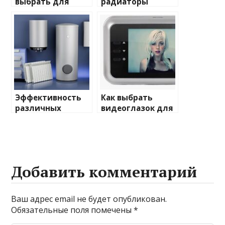
выбрать для
радиаторы
домашнего
отопления: виды
освещения
и характеристики
Эффективность
Как выбрать
различных
видеоглазок для
химических
входной двери
веществ при
очистке и
промывке котлов
Добавить комментарий
Ваш адрес email не будет опубликован.
Обязательные поля помечены
*