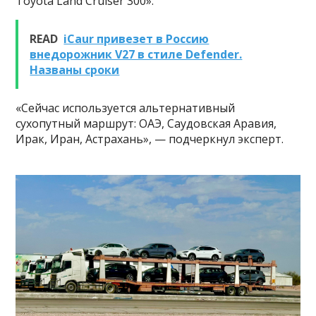
Toyota Land Cruiser 300».
READ
iCaur привезет в Россию
внедорожник V27 в стиле Defender.
Названы сроки
«Сейчас используется альтернативный
сухопутный маршрут: ОАЭ, Саудовская Аравия,
Ирак, Иран, Астрахань», — подчеркнул эксперт.