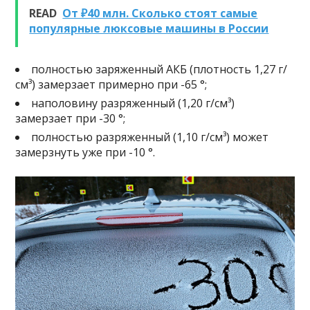
READ
От ₽40 млн. Сколько стоят самые
популярные люксовые машины в России
полностью заряженный АКБ (плотность 1,27 г/
см³) замерзает примерно при -65 °;
наполовину разряженный (1,20 г/см³)
замерзает при -30 °;
полностью разряженный (1,10 г/см³) может
замерзнуть уже при -10 °.