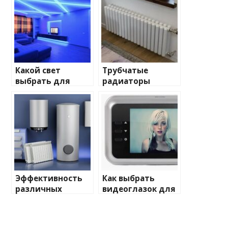
Какой свет
Трубчатые
выбрать для
радиаторы
домашнего
отопления: виды
освещения
и характеристики
Эффективность
Как выбрать
различных
видеоглазок для
химических
входной двери
веществ при
очистке и