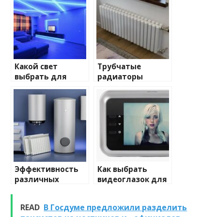
Какой свет
Трубчатые
выбрать для
радиаторы
домашнего
отопления: виды
освещения
и характеристики
Эффективность
Как выбрать
различных
видеоглазок для
химических
входной двери
веществ при
READ
В Госдуме предложили разделить
очистке и