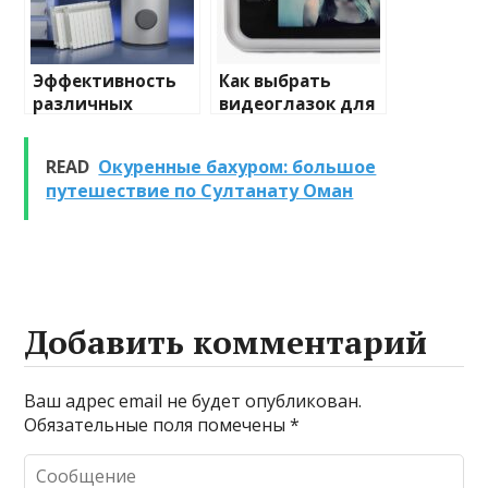
Эффективность
Как выбрать
различных
видеоглазок для
химических
входной двери
веществ при
READ
Окуренные бахуром: большое
очистке и
путешествие по Султанату Оман
промывке котлов
Добавить комментарий
Ваш адрес email не будет опубликован.
Обязательные поля помечены
*