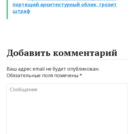
портящий архитектурный облик, грозит
промывке котлов
штраф
Добавить комментарий
Ваш адрес email не будет опубликован.
Обязательные поля помечены
*