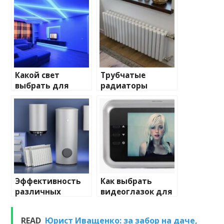
Какой свет
Трубчатые
выбрать для
радиаторы
домашнего
отопления: виды
освещения
и характеристики
Эффективность
Как выбрать
различных
видеоглазок для
химических
входной двери
веществ при
READ
Юрист Иващенко: за забор на даче,
очистке и