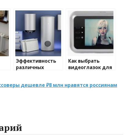
Эффективность
Как выбрать
различных
видеоглазок для
иды
химических
входной двери
тики
веществ при
оссоверы дешевле ₽8 млн нравятся россиянам
очистке и
промывке котлов
арий