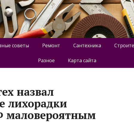
зные советы
Ремонт
Сантехника
Строите
Разное
Карта сайта
ех назвал
е лихорадки
РФ маловероятным