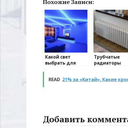
Похожие Записи:
Какой свет
Трубчатые
выбрать для
радиаторы
домашнего
отопления: в
освещения
и характерис
READ
21% за «Китай». Какие кр
Добавить коммент