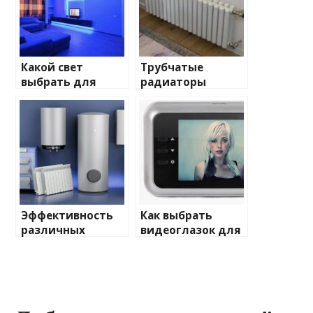
Какой свет
Трубчатые
выбрать для
радиаторы
домашнего
отопления: виды
освещения
и характеристики
Эффективность
Как выбрать
различных
видеоглазок для
химических
входной двери
веществ при
очистке и
промывке котлов