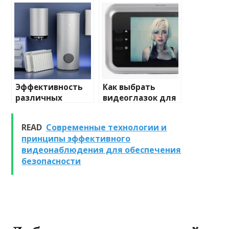
домашнего
отопления: виды
освещения
и характеристики
Эффективность
Как выбрать
различных
видеоглазок для
химических
входной двери
веществ при
READ
Современные технологии и
очистке и
принципы эффективного
промывке котлов
видеонаблюдения для обеспечения
безопасности