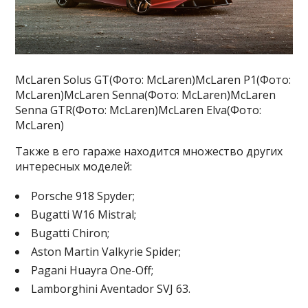
McLaren Solus GT(Фото: McLaren)McLaren P1(Фото:
McLaren)McLaren Senna(Фото: McLaren)McLaren
Senna GTR(Фото: McLaren)McLaren Elva(Фото:
McLaren)
Также в его гараже находится множество других
интересных моделей:
Porsche 918 Spyder;
Bugatti W16 Mistral;
Bugatti Chiron;
Aston Martin Valkyrie Spider;
Pagani Huayra One-Off;
Lamborghini Aventador SVJ 63.