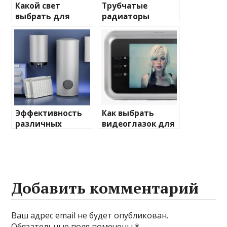
Какой свет
Трубчатые
выбрать для
радиаторы
домашнего
отопления: виды
освещения
и характеристики
Эффективность
Как выбрать
различных
видеоглазок для
химических
входной двери
веществ при
очистке и
промывке котлов
Добавить комментарий
Ваш адрес email не будет опубликован.
Обязательные поля помечены
*