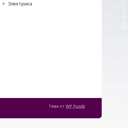
Электрика
Тема от
WP Puzzle