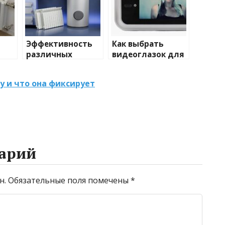
Эффективность
Как выбрать
различных
видеоглазок для
иды
химических
входной двери
тики
веществ при
у и что она фиксирует
очистке и
промывке котлов
арий
н.
Обязательные поля помечены
*