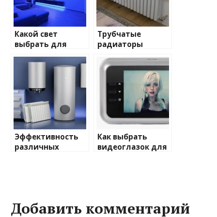
Какой свет
Трубчатые
выбрать для
радиаторы
домашнего
отопления: виды
освещения
и характеристики
Эффективность
Как выбрать
различных
видеоглазок для
химических
входной двери
веществ при
очистке и
промывке котлов
Добавить комментарий