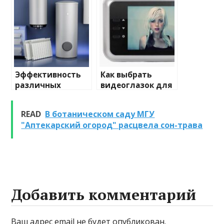
освещения
и характеристики
Эффективность
Как выбрать
различных
видеоглазок для
химических
входной двери
веществ при
READ
В ботаническом саду МГУ
очистке и
"Аптекарский огород" расцвела сон-трава
промывке котлов
Добавить комментарий
Ваш адрес email не будет опубликован.