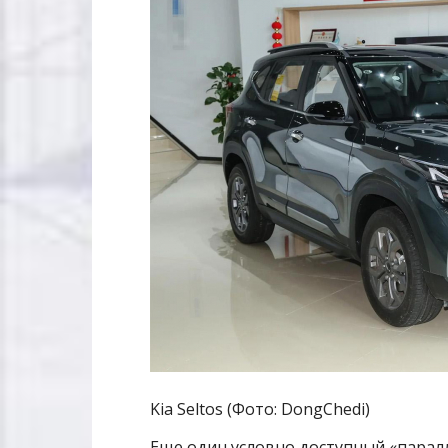
Kia Seltos (Фото: DongChedi)
Еще один условно доступный «парал