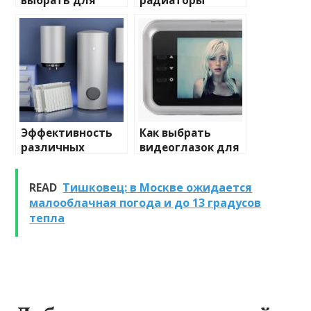
выбрать для
радиаторы
домашнего
отопления: виды
освещения
и характеристики
Эффективность
Как выбрать
различных
видеоглазок для
химических
входной двери
веществ при
READ
Тишковец: в Москве ожидается
очистке и
малооблачная погода и до 13 градусов
промывке котлов
тепла