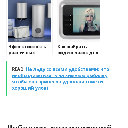
освещения
и характеристики
Эффективность
Как выбрать
различных
видеоглазок для
химических
входной двери
веществ при
READ
На льду со всеми удобствами: что
очистке и
необходимо взять на зимнюю рыбалку,
промывке котлов
чтобы она принесла удовольствие (и
хороший улов)
Добавить комментарий