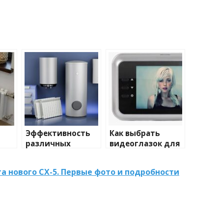
Эффективность
Как выбрать
различных
видеоглазок для
иды
химических
входной двери
тики
веществ при
а нового CX-5. Первые фото и подробности
очистке и
промывке котлов