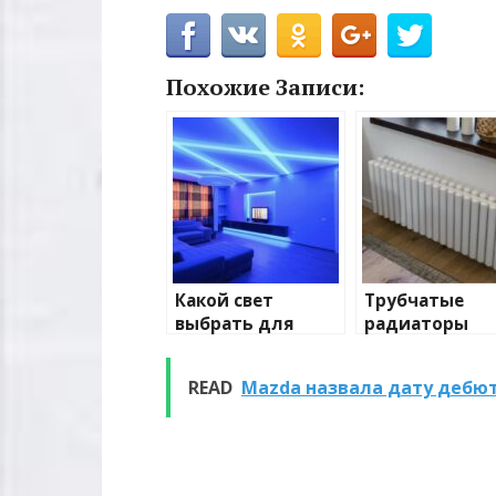
Похожие Записи:
Какой свет
Трубчатые
выбрать для
радиаторы
домашнего
отопления: в
освещения
и характерис
READ
Mazda назвала дату дебют