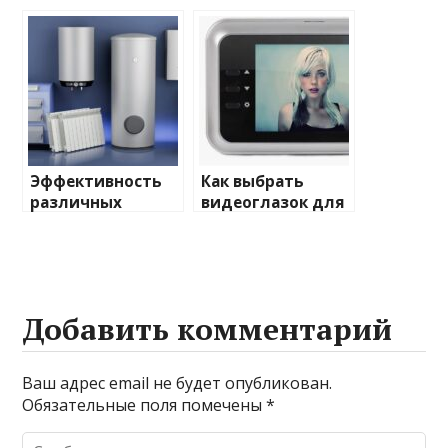
домашнего
отопления: виды
освещения
и характеристики
Эффективность
Как выбрать
различных
видеоглазок для
химических
входной двери
веществ при
очистке и
промывке котлов
Добавить комментарий
Ваш адрес email не будет опубликован.
Обязательные поля помечены
*