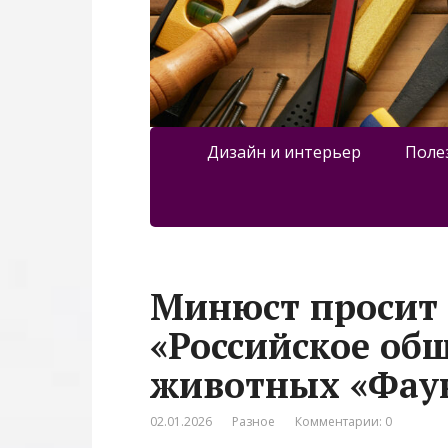
Дизайн и интерьер
Поле
Минюст просит
«Российское об
животных «Фау
02.01.2026
Разное
Комментарии: 0