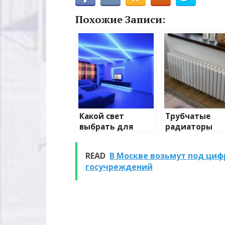
Похожие Записи:
Какой свет
Трубчатые
выбрать для
радиаторы
домашнего
отопления: в
освещения
и характерис
READ
В Москве возьмут под ци
госучреждений