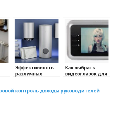
Эффективность
Как выбрать
различных
видеоглазок для
иды
химических
входной двери
тики
веществ при
фровой контроль доходы руководителей
очистке и
промывке котлов