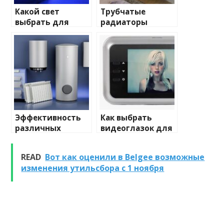
Какой свет
Трубчатые
выбрать для
радиаторы
домашнего
отопления: виды
освещения
и характеристики
Эффективность
Как выбрать
различных
видеоглазок для
химических
входной двери
веществ при
READ
Вот как оценили в Belgee возможные
очистке и
изменения утильсбора с 1 ноября
промывке котлов