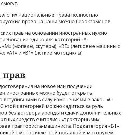
смогут.
езло: их национальные права полностью
лорусские права на наши можно без экзаменов.
йских прав на основании иностранных нужно
 требование едино для категорий «А»
 «М» (мопеды, скутеры), «ВЕ» (легковые машины с
же «А1» и «В1» (легкие мотоциклы).
 прав
удостоверения на новое или получении
ен иностранных можно будет открыть
о вступившими в силу изменениями в закон «О
С этой категорией можно садиться за руль
лов без договора аренды и сдачи дополнительных
ртных средств считались «тракторными»:
ава тракториста-машиниста. Подкатегория «B1»
хникой с мотоциклетной посадкой и моторулем.