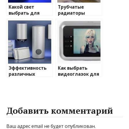
Какой свет
Трубчатые
выбрать для
радиаторы
домашнего
отопления: виды
освещения
и характеристики
Эффективность
Как выбрать
различных
видеоглазок для
химических
входной двери
веществ при
очистке и
промывке котлов
Добавить комментарий
Ваш адрес email не будет опубликован.