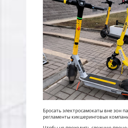
Бросать электросамокаты вне зон п
регламенты кикшеринговых компаний (
Чтобы не проходить сложную процед