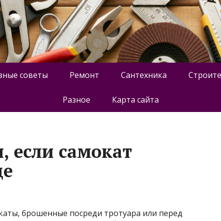
зные советы
Ремонт
Сантехника
Строите
Разное
Карта сайта
, если самокат
це
аты, брошенные посреди тротуара или перед