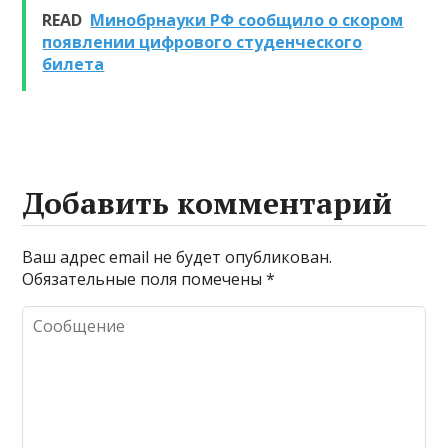
веществ при
READ
Минобрнауки РФ сообщило о скором
очистке и
появлении цифрового студенческого
промывке котлов
билета
Добавить комментарий
Ваш адрес email не будет опубликован.
Обязательные поля помечены
*