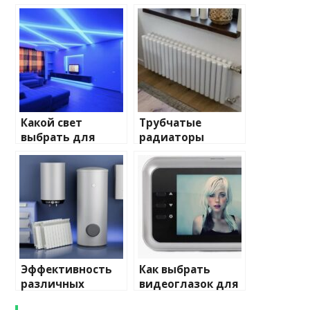
Какой свет
Трубчатые
выбрать для
радиаторы
домашнего
отопления: виды
освещения
и характеристики
Эффективность
Как выбрать
различных
видеоглазок для
химических
входной двери