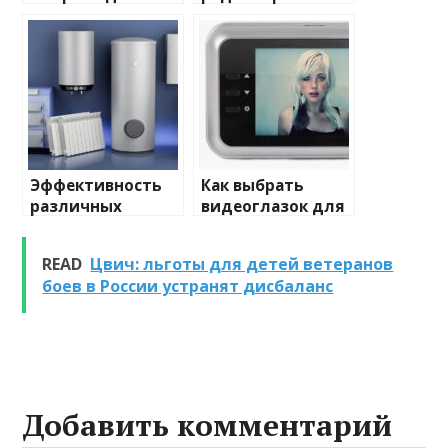
домашнего
отопления: виды
освещения
и характеристики
Эффективность
Как выбрать
различных
видеоглазок для
химических
входной двери
веществ при
READ
Цвич: льготы для детей ветеранов
очистке и
боев в России устранят дисбаланс
промывке котлов
Добавить комментарий