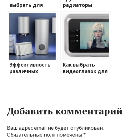
выбрать для
радиаторы
домашнего
отопления: виды
освещения
и характеристики
Эффективность
Как выбрать
различных
видеоглазок для
химических
входной двери
веществ при
очистке и
промывке котлов
Добавить комментарий
Ваш адрес email не будет опубликован.
Обязательные поля помечены
*