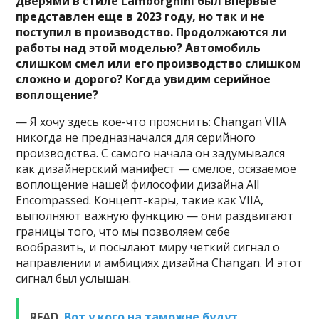
дверями в стиле Lamborghini был впервые
представлен еще в 2023 году, но так и не
поступил в производство. Продолжаются ли
работы над этой моделью? Автомобиль
слишком смел или его производство слишком
сложно и дорого? Когда увидим серийное
воплощение?
— Я хочу здесь кое-что прояснить: Changan VIIA
никогда не предназначался для серийного
производства. С самого начала он задумывался
как дизайнерский манифест — смелое, осязаемое
воплощение нашей философии дизайна All
Encompassed. Концепт-кары, такие как VIIA,
выполняют важную функцию — они раздвигают
границы того, что мы позволяем себе
вообразить, и посылают миру четкий сигнал о
направлении и амбициях дизайна Changan. И этот
сигнал был услышан.
READ
Вот у кого на таможне будут