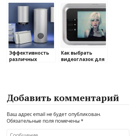
домашнего
отопления: виды
освещения
и характеристики
Эффективность
Как выбрать
различных
видеоглазок для
химических
входной двери
веществ при
очистке и
промывке котлов
Добавить комментарий
Ваш адрес email не будет опубликован.
Обязательные поля помечены
*