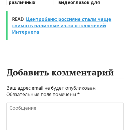
различных
видеоглазок для
химических
входной двери
веществ при
READ
Центробанк: россияне стали чаще
очистке и
снимать наличные из-за отключений
промывке котлов
Интернета
Добавить комментарий
Ваш адрес email не будет опубликован.
Обязательные поля помечены
*