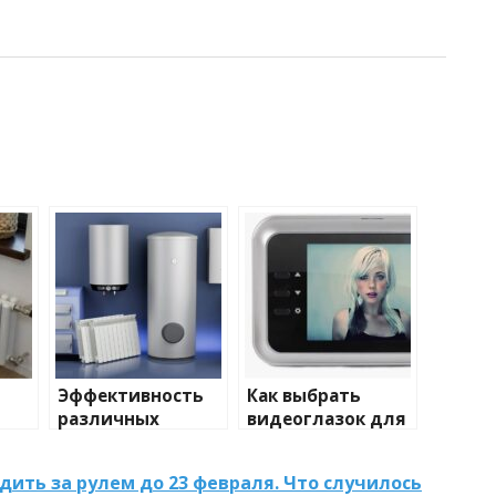
Эффективность
Как выбрать
различных
видеоглазок для
иды
химических
входной двери
тики
веществ при
дить за рулем до 23 февраля. Что случилось
очистке и