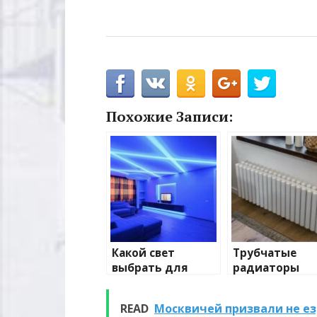
Похожие Записи:
Какой свет
Трубчатые
выбрать для
радиаторы
домашнего
отопления: в
освещения
и характерис
READ
Москвичей призвали не ез