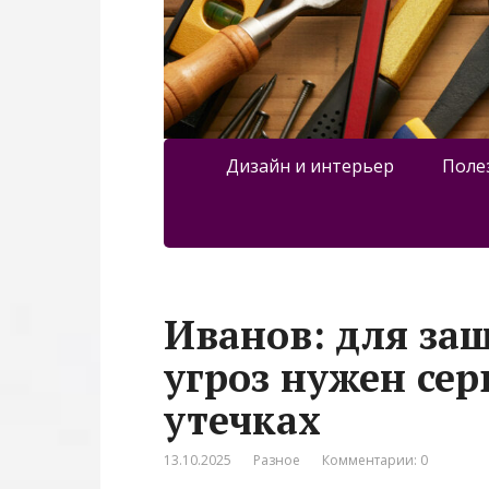
Дизайн и интерьер
Поле
Иванов: для за
угроз нужен се
утечках
13.10.2025
Разное
Комментарии: 0