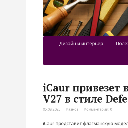
Дизайн и интерьер
Поле
iCaur привезет
V27 в стиле Def
05.08.2025
Разное
Комментарии: 0
iCaur представит флагманскую модель