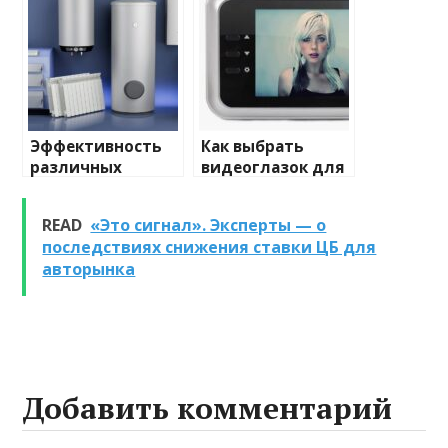
Эффективность
Как выбрать
различных
видеоглазок для
химических
входной двери
веществ при
READ
«Это сигнал». Эксперты — о
очистке и
последствиях снижения ставки ЦБ для
промывке котлов
авторынка
Добавить комментарий