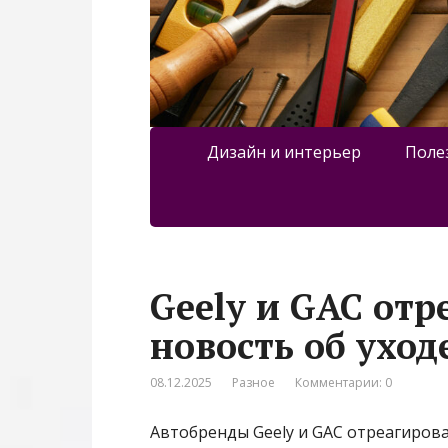
Дизайн и интерьер
Поле
Geely и GAC отр
новость об уход
08.12.2025
Разное
Комментарии: 0
Автобренды Geely и GAC отреагирова