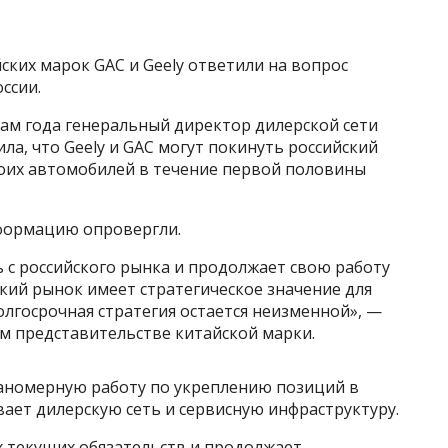
ских марок GAC и Geely ответили на вопрос
ссии.
гам года генеральный директор дилерской сети
ла, что Geely и GAC могут покинуть российский
воих автомобилей в течение первой половины
нформацию опровергли.
 с российского рынка и продолжает свою работу
кий рынок имеет стратегическое значение для
олгосрочная стратегия остается неизменной», —
м представительстве китайской марки.
аномерную работу по укреплению позиций в
вает дилерскую сеть и сервисную инфраструктуру.
 текущих обязательств и продолжает