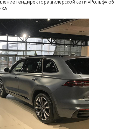
вление гендиректора дилерской сети «Рольф» об
нка