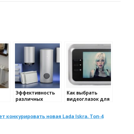
Эффективность
Как выбрать
различных
видеоглазок для
иды
химических
входной двери
тики
веществ при
 конкурировать новая Lada Iskra. Топ-4
очистке и
промывке котлов