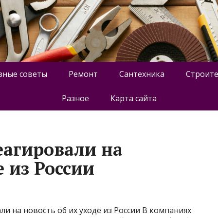
зные советы
Ремонт
Сантехника
Строите
Разное
Карта сайта
еагировали на
е из России
ли на новость об их уходе из России В компаниях