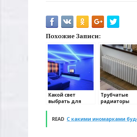
Похожие Записи:
Какой свет
Трубчатые
выбрать для
радиаторы
домашнего
отопления: в
освещения
и характерис
READ
С какими иномарками будет