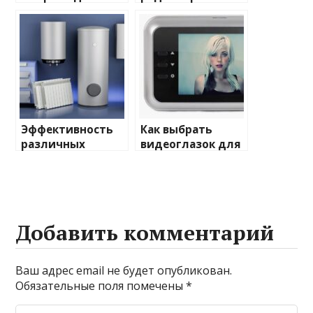
домашнего
отопления: виды
освещения
и характеристики
Эффективность
Как выбрать
различных
видеоглазок для
химических
входной двери
веществ при
очистке и
промывке котлов
Добавить комментарий
Ваш адрес email не будет опубликован.
Обязательные поля помечены
*