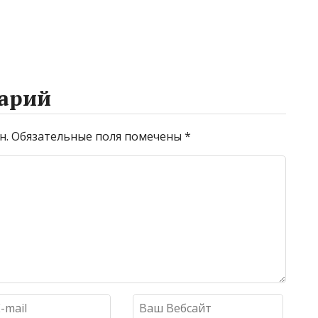
промывке котлов
арий
н.
Обязательные поля помечены
*