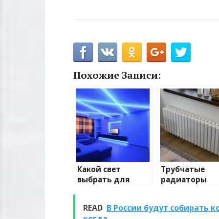
Похожие Записи:
Какой свет
Трубчатые
выбрать для
радиаторы
домашнего
отопления: в
освещения
и характерис
READ
В России будут собирать 
когда