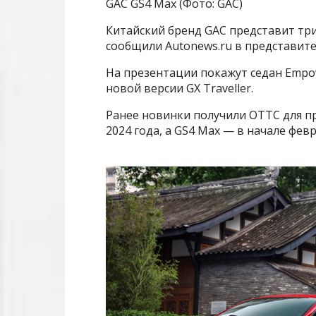
GAC GS4 Max (Фото: GAC)
Китайский бренд GAC представит три
сообщили Autonews.ru в представите
На презентации покажут седан Empow
новой версии GX Traveller.
Ранее новинки получили ОТТС для п
2024 года, а GS4 Max — в начале фев