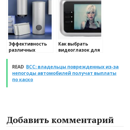
освещения
и характеристики
Эффективность
Как выбрать
различных
видеоглазок для
химических
входной двери
веществ при
READ
ВСС: владельцы поврежденных из-за
очистке и
непогоды автомобилей получат выплаты
промывке котлов
по каско
Добавить комментарий