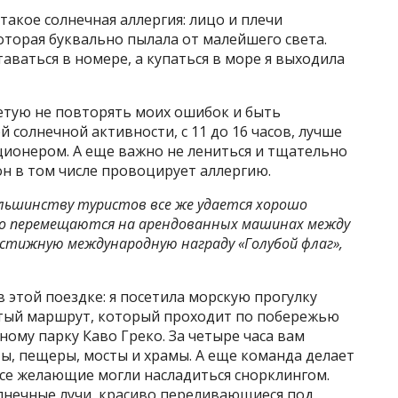
 такое солнечная аллергия: лицо и плечи
торая буквально пылала от малейшего света.
аваться в номере, а купаться в море я выходила
ветую не повторять моих ошибок и быть
 солнечной активности, с 11 до 16 часов, лучше
ионером. А еще важно не лениться и тщательно
он в том числе провоцирует аллергию.
ольшинству туристов все же удается хорошо
но перемещаются на арендованных машинах между
стижную международную награду «Голубой флаг»
,
в этой поездке: я посетила морскую прогулку
итый маршрут, который проходит по побережью
ому парку Каво Греко. За четыре часа вам
ы, пещеры, мосты и храмы. А еще команда делает
все желающие могли насладиться снорклингом.
олнечные лучи, красиво переливающиеся под