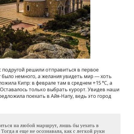
 с подругой решили отправиться в первое
 было немного, а желания увидеть мир ― хоть
жила Кипр: в феврале там в среднем +15 °C, а
. Оставалось только выбрать курорт. Увидев наши
редложила поехать в Айя-Напу, ведь это город
иться на любой маршрут, лишь бы уехать в
Тогда я еще не осознавала, как с легкой руки