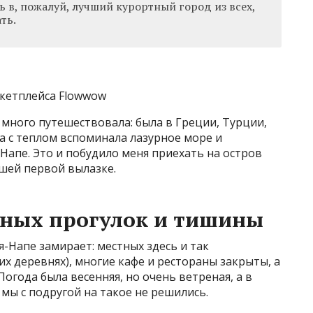
 в, пожалуй, лучший курортный город из всех,
ть.
кетплейса Flowwow
 много путешествовала: была в Греции, Турции,
да с теплом вспоминала лазурное море и
Напе. Это и побудило меня приехать на остров
ашей первой вылазке.
шных прогулок и тишины
я-Напе замирает: местных здесь и так
их деревнях), многие кафе и рестораны закрыты, а
огода была весенняя, но очень ветреная, а в
мы с подругой на такое не решились.