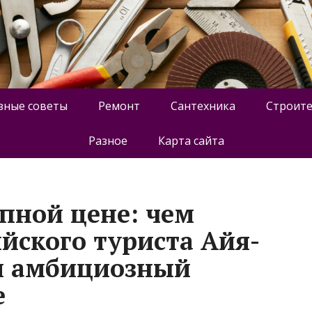
зные советы
Ремонт
Сантехника
Строите
Разное
Карта сайта
упной цене: чем
йского туриста Айя-
и амбициозный
е