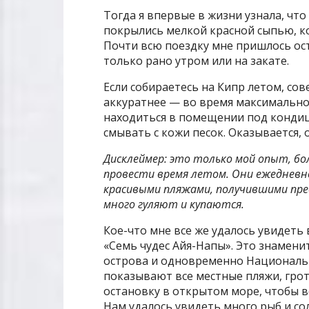
Тогда я впервые в жизни узнала, что
покрылись мелкой красной сыпью, ко
Почти всю поездку мне пришлось ост
только рано утром или на закате.
Если собираетесь на Кипр летом, со
аккуратнее — во время максимальной
находиться в помещении под кондиц
смывать с кожи песок. Оказывается, 
Дисклеймер: это только мой опыт, б
провести время летом. Они ежеднев
красивыми пляжами, получившими
пре
много гуляют и купаются.
Кое-что мне все же удалось увидеть 
«Семь чудес Айя-Напы». Это знамен
острова и одновременно Национальн
показывают все местные пляжи, грот
остановку в открытом море, чтобы 
Нам удалось увидеть много рыб и с