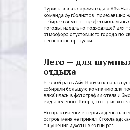
Туристов в это время года в Айя-Нап
команда футболистов, приехавших на
собирается много профессиональных 
погоды, идеально подходящей для тр
атмосфера опустевшего города по-с
неспешные прогулки.
Лето — для шумны
отдыха
Второй раз в Айя-Напу я попала спус
собирали большую компанию для пое
влюбилась в фотографии отеля и бы
виды зеленого Кипра, которые хотел
Но практически в первый день нашей 
остров меня не принял. Стояла адска
ощущение духоты в сотни раз.