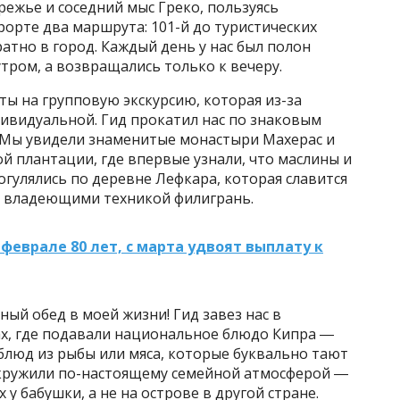
режье и соседний мыс Греко, пользуясь
рорте два маршрута: 101-й до туристических
атно в город. Каждый день у нас был полон
утром, а возвращались только к вечеру.
ы на групповую экскурсию, которая из-за
дивидуальной. Гид прокатил нас по знаковым
 Мы увидели знаменитые монастыри Махерас и
й плантации, где впервые узнали, что маслины и
огулялись по деревне Лефкара, которая славится
 владеющими техникой филигрань.
феврале 80 лет, с марта удвоят выплату к
сный обед в моей жизни! Гид завез нас в
х, где подавали национальное блюдо Кипра ―
 блюд из рыбы или мяса, которые буквально тают
 окружили по-настоящему семейной атмосферой ―
 у бабушки, а не на острове в другой стране.