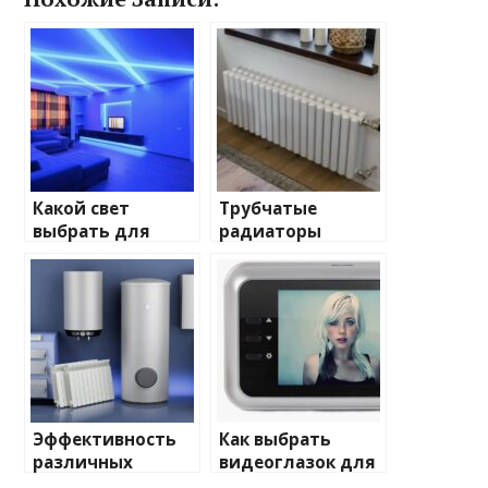
Какой свет
Трубчатые
выбрать для
радиаторы
домашнего
отопления: виды
освещения
и характеристики
Эффективность
Как выбрать
различных
видеоглазок для
химических
входной двери