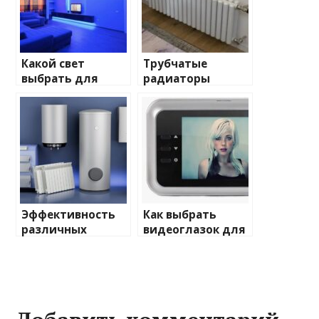
Какой свет
Трубчатые
выбрать для
радиаторы
домашнего
отопления: виды
освещения
и характеристики
Эффективность
Как выбрать
различных
видеоглазок для
химических
входной двери
веществ при
очистке и
промывке котлов